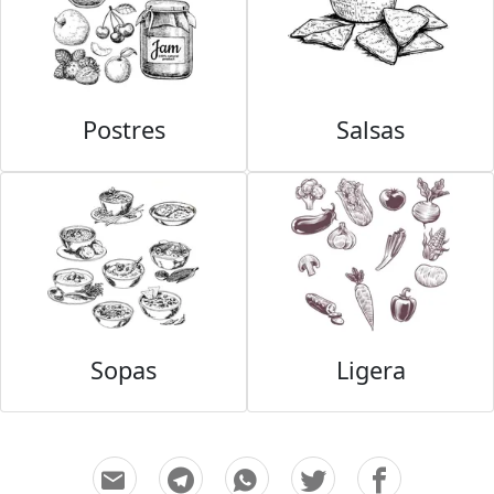
Postres
Salsas
Sopas
Ligera