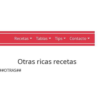
Recetas
Tablas
Tips
Contacto
Otras ricas recetas
##OTRAS##