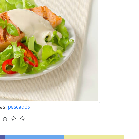
ías:
pescados